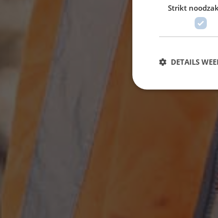
Strikt noodzak
DETAILS WE