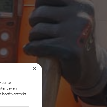
×
keer te
tentie- en
 heeft verstrekt