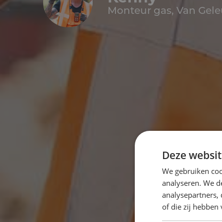
Monteur gas, Van Gele
Deze websit
We gebruiken coo
analyseren. We de
analysepartners,
of die zij hebbe