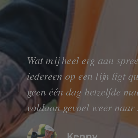
Wat mij heel erg aan spree
iedereen op een lijn ligt 
geen één dag hetzelfde ma
voldaan gevoel weer naar 
Kenny