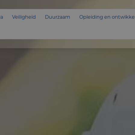
ra
Veiligheid
Duurzaam
Opleiding en ontwikke