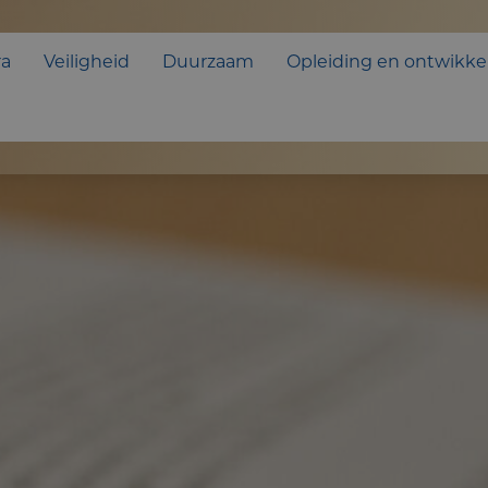
ra
Veiligheid
Duurzaam
Opleiding en ontwikke