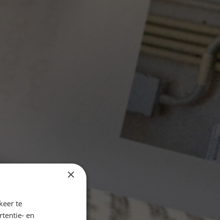
×
keer te
tentie- en